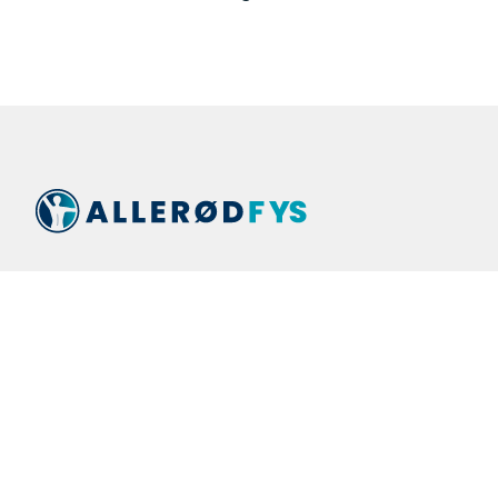
Allerød Stationsvej 10, 3450 Allerød
48 17 31 51
info@allerodfys.dk
Behandlinger